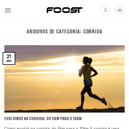
Skip
to
content
ARQUIVOS DE CATEGORIA:
CORRIDA
21
abr
EVOLUINDO NA CORRIDA: DO 5KM PARA O 10KM
Como evoluir na corrida: do 5km para o 10km A corrida é uma