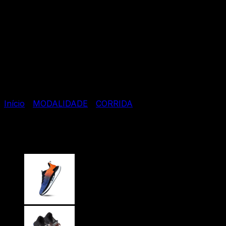
Início
/
MODALIDADE
/
CORRIDA
Runner T-energy Black