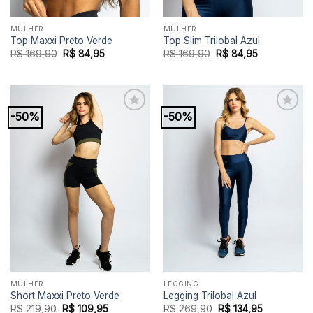
MULHER
MULHER
Top Maxxi Preto Verde
Top Slim Trilobal Azul
O
O
O
O
R$
169,90
R$
84,95
R$
169,90
R$
84,95
preço
preço
preço
preço
original
atual
original
atual
era:
é:
era:
é:
R$ 169,90.
R$ 84,95.
R$ 169,90.
R$ 84,95.
-50%
-50%
Add to
Add to
wishlist
wishlist
MULHER
LEGGING
Short Maxxi Preto Verde
Legging Trilobal Azul
O
O
O
O
R$
219,90
R$
109,95
R$
269,90
R$
134,95