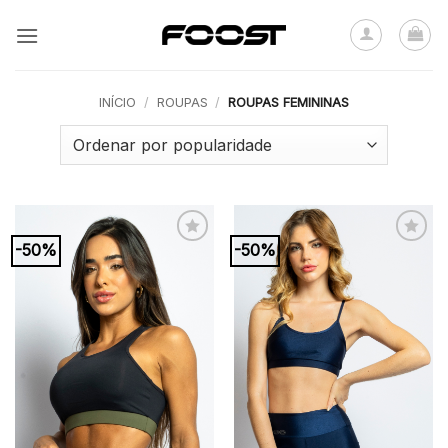
Skip
to
content
INÍCIO
/
ROUPAS
/
ROUPAS FEMININAS
-50%
-50%
Add to
Add to
wishlist
wishlist