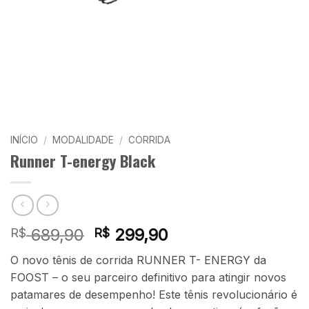
INÍCIO
/
MODALIDADE
/
CORRIDA
Runner T-energy Black
O
O
689,90
299,90
R$
R$
preço
preço
O novo tênis de corrida RUNNER T- ENERGY da
original
atual
FOOST – o seu parceiro definitivo para atingir novos
era:
é:
patamares de desempenho! Este tênis revolucionário é
R$ 689,90.
R$ 299,90.